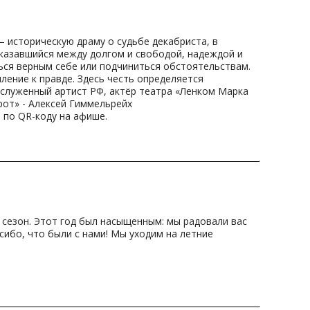
 историческую драму о судьбе декабриста, в
оказавшийся между долгом и свободой, надеждой и
ться верным себе или подчиниться обстоятельствам.
ление к правде. Здесь честь определяется
аслуженный артист РФ, актёр театра «Ленком Марка
рот» - Алексей Гиммельрейх
 по QR-коду на афише.
 сезон. Этот год был насыщенным: мы радовали вас
сибо, что были с нами! Мы уходим на летние