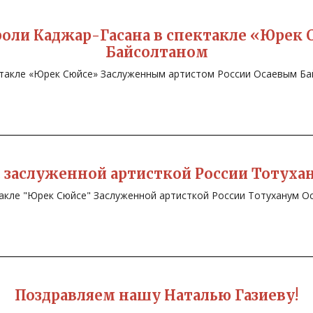
оли Каджар-Гасана в спектакле «Юрек С
Байсолтаном
ктакле «Юрек Сюйсе» Заслуженным артистом России Осаевым Б
 заслуженной артисткой России Тотуха
акле "Юрек Сюйсе" Заслуженной артисткой России Тотуханум О
Поздравляем нашу Наталью Газиеву!