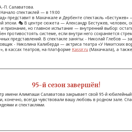
.-П. Салаватова.
 Начало спектаклей — в 19:00
д» представит в Махачкале и Дербенте спектакль «Бестужев» —
й эпохи. 🎭 В центре сюжета — Александр Бестужев, человек, 
е и признание, но главное испытание — внутренний выбор: оста
ен противостоять системе, если внутри него сохраняется стрем
чных представлений. В спектакле заняты: - Николай Глебов — з
овщик - Николина Калиберда — актриса театра «У Никитских во
, в кассах театров, на платформе
Kassir.ru
(Махачкала), а также
95-й сезон завершён!
еатр имени Алимпаши Салаватова закрывает свой 95-й юбилейный
и, конечно, всегда чувствовали вашу любовь в родном зале. Спа
идеями и спектаклями.