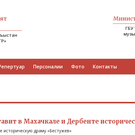
ият
Минист
ГБУ
музы
гъыстан
ТР»
Репертуар
Персоналии
Фото
Контакты
тавит в Махачкале и Дербенте историче
е историческую драму «Бестужев»