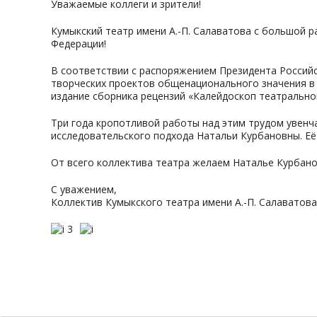
Уважаемые
коллеги
и
зрители!
Кумыкский
театр
имени
А.-П.
Салаватова
с
большой
р
Федерации!
В
соответствии
с
распоряжением
Президента
Россий
творческих
проектов
общенационального
значения
в
издание
сборника
рецензий
«Калейдоскоп
театрально
Три
года
кропотливой
работы
над
этим
трудом
увенч
исследовательского
подхода
Натальи
Курбановны.
Её
От
всего
коллектива
театра
желаем
Наталье
Курбано
С
уважением,
Коллектив
Кумыкского
театра
имени
А.-П.
Салаватова