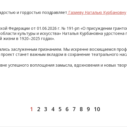
адостью
и
гордостью
поздравляет
Газиеву
Наталью
Курбановну
ской
Федерации
от
01.06.2026
г.
№ 191‑рп
«О
присуждении
гранто
области
культуры
и
искусства»
Наталья
Курбановна
удостоена
г
й
жизни
в
1920–2025
годах».
ались
заслуженным
признанием.
Мы
искренне
восхищаемся
проф
проект
станет
важным
вкладом
в
сохранение
театрального
нас
вне
успешного
воплощения
замысла,
вдохновения
и
новых
твор
1
2
3
4
5
6
7
8
9
10