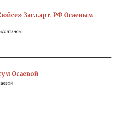
юйсе» Засл.арт. РФ Осаевым
айсолтаном
нум Осаевой
саевой