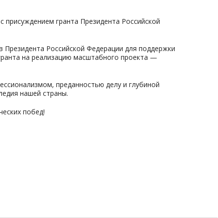
с
присуждением
гранта
Президента
Российской
в
Президента
Российской
Федерации
для
поддержки
ранта
на
реализацию
масштабного
проекта
—
ессионализмом,
преданностью
делу
и
глубиной
ледия
нашей
страны.
ческих
побед!