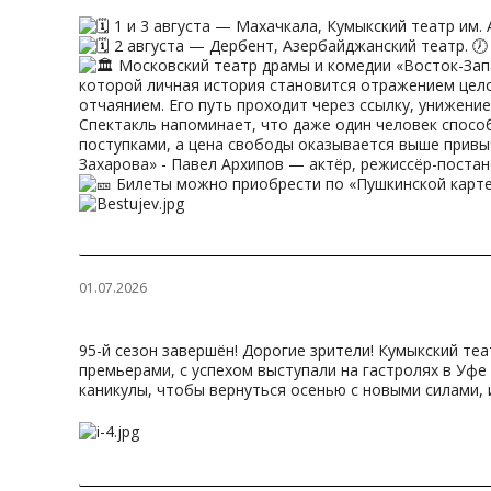
1 и 3 августа — Махачкала, Кумыкский театр им. А
2 августа — Дербент, Азербайджанский театр. 🕖
Московский театр драмы и комедии «Восток-Запа
которой личная история становится отражением цело
отчаянием. Его путь проходит через ссылку, унижени
Спектакль напоминает, что даже один человек способ
поступками, а цена свободы оказывается выше привы
Захарова» - Павел Архипов — актёр, режиссёр-постан
Билеты можно приобрести по «Пушкинской карте»
01.07.2026
95-й сезон завершён! Дорогие зрители! Кумыкский т
премьерами, с успехом выступали на гастролях в Уфе 
каникулы, чтобы вернуться осенью с новыми силами, 