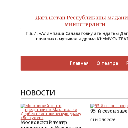
Дагъыстан Республиканы мадан
министерлиги
П.Б.И. «Алимпаша Салаватовну атындагъы Да
пачалыкъ музыкалы драма КЪУМУКЪ ТЕА
Главная
О театре
НОВОСТИ
95-й сезон зав
01 ИЮЛЯ 2026
Московский театр
представит в Махачкале