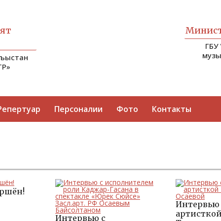
ият
Минист
ГБУ
музы
гъыстан
ТР»
Репертуар
Персоналии
Фото
Контакты
ершён!
Интервью 
артисткой
Интервью с