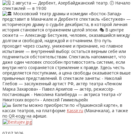
2 августа — Дербент, Азербайджанский театр. 🕖 Начало
спектаклей — в 19:00
Московский театр драмы и комедии «Восток-Запад»
представит в Махачкале и Дербенте спектакль «Бестужев» —
историческую драму о судьбе декабриста, в которой личная
история становится отражением целой эпохи. 🎭 В центре
сюжета — Александр Бестужев, человек, оказавшийся между
долгом и свободой, надеждой и отчаянием. Его путь
проходит через ссылку, унижение и признание, но главное
испытание — внутренний выбор: остаться верным себе или
подчиниться обстоятельствам. Спектакль напоминает, что
даже один человек способен противостоять системе, если
внутри него сохраняется стремление к правде. Здесь честь
определяется поступками, а цена свободы оказывается выше
привычных представлений. В спектакле заняты: - Николай
Глебов — заслуженный артист РФ, актёр театра «Ленком
Марка Захарова» - Павел Архипов — актёр, режиссёр-
постановщик - Николина Калиберда — актриса театра «У
Никитских ворот» - Алексей Гиммельрейх
Билеты можно приобрести по «Пушкинской карте», в
кассах театров, на платформе
Kassir.ru
(Махачкала), а также
по QR-коду на афише.
07.07.2026